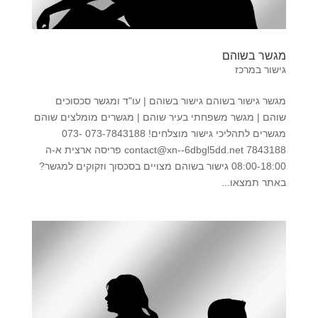
מגשר בשוהם
גישור במרכז
מגשר גישור בשוהם גישור בשוהם | עו"ד ומגשר סכסוכים
שוהם | מגשר משפחתי בעיר שוהם | מגשרים מומלצים שוהם
מגשרים לתהליכי גישור מוצלחים! 073-7843188 073-
7843188 contact@xn--6dbgl5dd.net פריסה ארצית א-ה
08:00-18:00 גישור בשוהם מצויים בסכסוך וזקוקים למגשר?
באתר תמצאו...