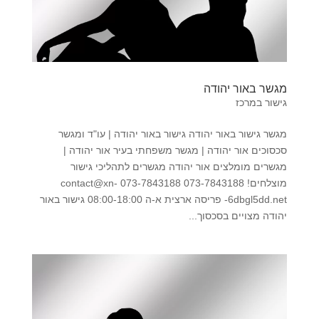
מגשר באור יהודה
גישור במרכז
מגשר גישור באור יהודה גישור באור יהודה | עו"ד ומגשר
סכסוכים אור יהודה | מגשר משפחתי בעיר אור יהודה |
מגשרים מומלצים אור יהודה מגשרים לתהליכי גישור
מוצלחים! 073-7843188 073-7843188 contact@xn-
-6dbgl5dd.net פריסה ארצית א-ה 08:00-18:00 גישור באור
יהודה מצויים בסכסוך...