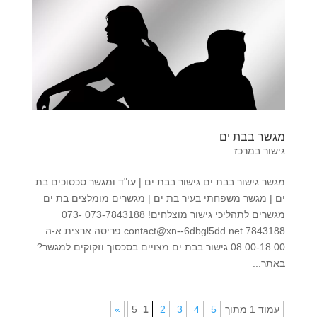
מגשר בבת ים
גישור במרכז
מגשר גישור בבת ים גישור בבת ים | עו"ד ומגשר סכסוכים בת
ים | מגשר משפחתי בעיר בת ים | מגשרים מומלצים בת ים
מגשרים לתהליכי גישור מוצלחים! 073-7843188 073-
7843188 contact@xn--6dbgl5dd.net פריסה ארצית א-ה
08:00-18:00 גישור בבת ים מצויים בסכסוך וזקוקים למגשר?
באתר...
עמוד 1 מתוך 5
5
4
3
2
1
»