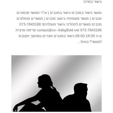
גישור במרכז
מגשר גישור במכבים גישור במכבים | עו"ד ומגשר סכסוכים
מכבים | מגשר משפחתי בישוב מכבים | מגשרים מומלצים
מכבים מגשרים לתהליכי גישור מוצלחים! 073-7843188
073-7843188 contact@xn--6dbgl5dd.net פריסה ארצית
א-ה 08:00-18:00 גישור במכבים מצויים בסכסוך וזקוקים
למגשר? באתר...