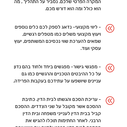
המקרה הפרטי שלכם. נסביר על התהליך , מה
הוא כולל ומה הוא דורש מכם.
@
- ליווי מקצועי- נדאג לספק לכם כלים נוספים
ויעוץ מקצועי משלים כמו מטפלים רגשיים,
שמאים להערכת שווי נכסיכם המשותפים, יעוץ
עסקי ועוד.
@
- מפגשי גישור- מפגשים ביחד ולחוד בהם נדון
על כל ההיבטים הטכניים והרגשיים כמו גם
עניינים שיושפעו על עתידכם בעקבות הפרידה.
@
- עריכת הסכם והגשתו לבית הדין. כתיבת
ההסכם אשר מקובל על שני הצדדים. ההסכם
קביל בבית הדין לענייני משפחה ובית הדין
הרבני. לאחר החתימות תוכלו להגיש את