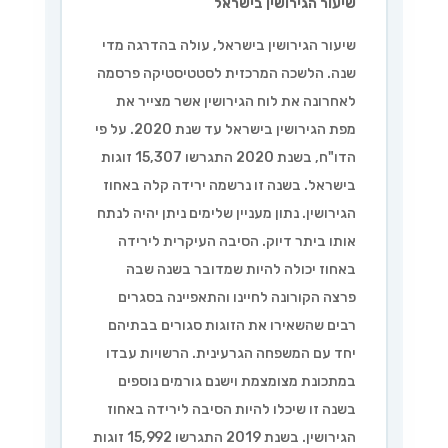
שיעור הגירושין בישראל
שיעור הגירושין בישראל, עולה בהדרגה מדי
שנה. הלשכה המרכזית לסטטיסטיקה פרסמה
לאחרונה את לוח הגירושין אשר מצייר את
מפת הגירושין בישראל עד שנת 2020. על פי
הדו"ח, בשנת 2020 התגרשו 15,307 זוגות
בישראל. בשנה זו נרשמה ירידה קלה באחוז
הגירושין. נתון מעניין שלימים ניתן יהיה לנתח
אותו ביתר דיוק. הסיבה העיקרית לירידה
באחוז יכולה להיות שמדובר בשנה שבה
פרצה הקורונה לחיינו והתאפיינה בסגרים
רבים שהשאירו את הזוגות סגורים בבתיהם
יחד עם המשפחה הגרעינית. הרשויות עבדו
במתכונת מצומצמת וישנם גורמים נוספים
בשנה זו שיכלו להיות הסיבה לירידה באחוז
הגירושין. בשנת 2019 התגרשו 15,992 זוגות