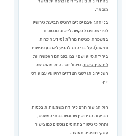
בהתדיינות בין הצדדים ובהנחיית מגשר
מוסמך.
בני הזוג אינם יכולים להגיש תביעת גירושין
לפני שהופנו לבקשה ליישוב סכסוכים
במשפחה. פגישת מהו"ת (מידע היכרות
ותיאום). על בני הזוג להגיע לארבע פגישות
ביחידת סיוע ושם יוצגו בפניהם האפשרויות
לתהליך גישור
, טיפול זוגי. החל מהפגישה
השנייה ניתן לשני הצדדים להיוועץ עם עורכי
דין.
חוק הגישור תרם לירידה משמעותית בכמות
תביעות הגירושין שהוגשו בבתי המשפט,
ותהליכי גישור בתחומים נוספים כמו גישור
עסקי תופסים תאוצה.