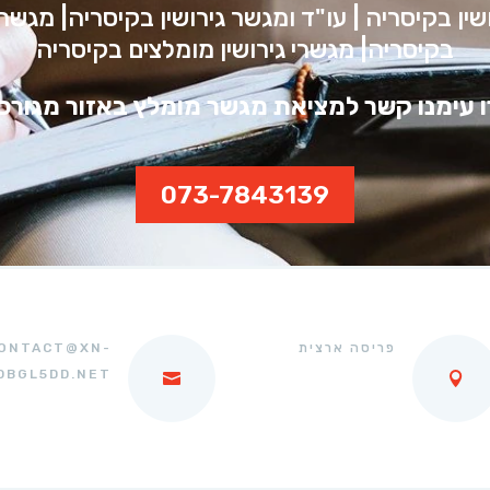
ושין בקיסריה | עו"ד ומגשר גירושין בקיסריה| מגשרת
בקיסריה| מגשרי גירושין מומלצים בקיסריה
 עימנו קשר למציאת מגשר מומלץ באזור מגורכ
073-7843139
פריסה ארצית
ONTACT@XN-
DBGL5DD.NET