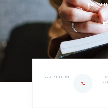
 גירושין
ם!
073-7843188
C
-6