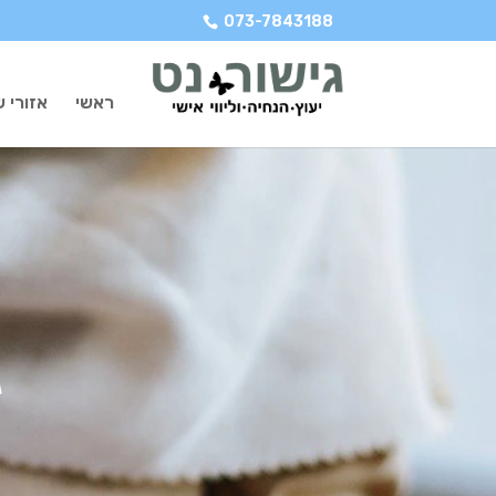
073-7843188
ראשי
אזורי ש
ג