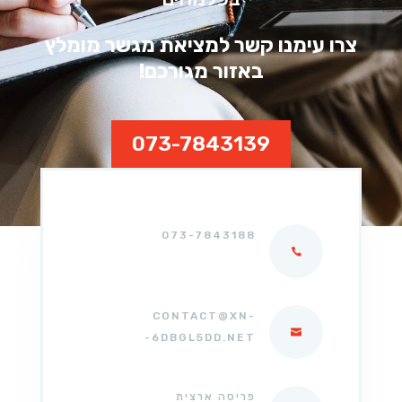
צרו עימנו קשר למציאת מגשר מומלץ
באזור מגורכם!
073-7843139
073-7843188
CONTACT@XN-
-6DBGL5DD.NET
פריסה ארצית