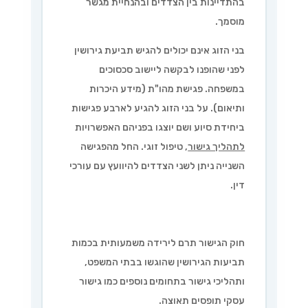
בהתדיינות בין הצדדים ובהנחיית מגשר
מוסמך.
בני הזוג אינם יכולים להגיש תביעת גירושין
לפני שהופנו לבקשה ליישוב סכסוכים
במשפחה. פגישת מהו"ת (מידע היכרות
ותיאום). על בני הזוג להגיע לארבע פגישות
ביחידת סיוע ושם יוצגו בפניהם האפשרויות
לתהליך גישור
, טיפול זוגי. החל מהפגישה
השנייה ניתן לשני הצדדים להיוועץ עם עורכי
דין.
חוק הגישור תרם לירידה משמעותית בכמות
תביעות הגירושין שהוגשו בבתי המשפט,
ותהליכי גישור בתחומים נוספים כמו גישור
עסקי תופסים תאוצה.