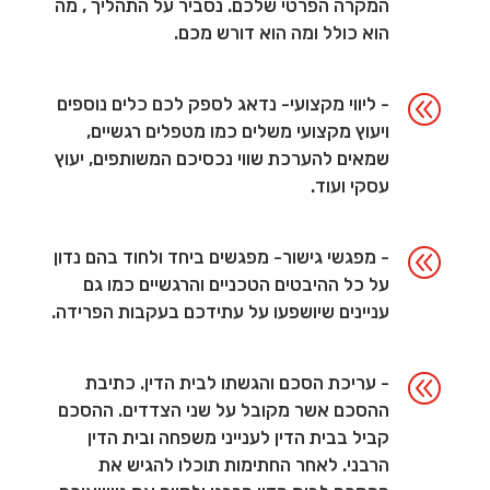
המקרה הפרטי שלכם. נסביר על התהליך , מה
הוא כולל ומה הוא דורש מכם.
@
- ליווי מקצועי- נדאג לספק לכם כלים נוספים
ויעוץ מקצועי משלים כמו מטפלים רגשיים,
שמאים להערכת שווי נכסיכם המשותפים, יעוץ
עסקי ועוד.
@
- מפגשי גישור- מפגשים ביחד ולחוד בהם נדון
על כל ההיבטים הטכניים והרגשיים כמו גם
עניינים שיושפעו על עתידכם בעקבות הפרידה.
@
- עריכת הסכם והגשתו לבית הדין. כתיבת
ההסכם אשר מקובל על שני הצדדים. ההסכם
קביל בבית הדין לענייני משפחה ובית הדין
הרבני. לאחר החתימות תוכלו להגיש את