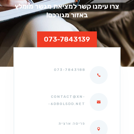
צרו עימנו קשר למציאת מגשר מומלץ
באזור מגורכם!
073-7843139
073-7843188
CONTACT@XN-
-6DBGL5DD.NET
פריסה ארצית