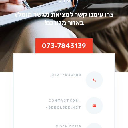
צרו עימנו קשר למציאת מגשר מומלץ
באזור מגורכם!
073-7843139
073-7843188
CONTACT@XN-
-6DBGL5DD.NET
פריסה ארצית