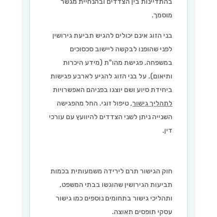
בהתדיינות בין הצדדים ובהנחיית מגשר
מוסמך.
בני הזוג אינם יכולים להגיש תביעת גירושין
לפני שהופנו לבקשה ליישוב סכסוכים
במשפחה. פגישת מהו"ת (מידע היכרות
ותיאום). על בני הזוג להגיע לארבע פגישות
ביחידת סיוע ושם יוצגו בפניהם האפשרויות
לתהליך גישור
, טיפול זוגי. החל מהפגישה
השנייה ניתן לשני הצדדים להיוועץ עם עורכי
דין.
חוק הגישור תרם לירידה משמעותית בכמות
תביעות הגירושין שהוגשו בבתי המשפט,
ותהליכי גישור בתחומים נוספים כמו גישור
עסקי תופסים תאוצה.