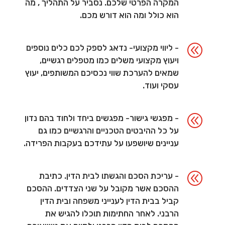
המקרה הפרטי שלכם. נסביר על התהליך , מה
הוא כולל ומה הוא דורש מכם.
@
- ליווי מקצועי- נדאג לספק לכם כלים נוספים
ויעוץ מקצועי משלים כמו מטפלים רגשיים,
שמאים להערכת שווי נכסיכם המשותפים, יעוץ
עסקי ועוד.
@
- מפגשי גישור- מפגשים ביחד ולחוד בהם נדון
על כל ההיבטים הטכניים והרגשיים כמו גם
עניינים שיושפעו על עתידכם בעקבות הפרידה.
@
- עריכת הסכם והגשתו לבית הדין. כתיבת
ההסכם אשר מקובל על שני הצדדים. ההסכם
קביל בבית הדין לענייני משפחה ובית הדין
הרבני. לאחר החתימות תוכלו להגיש את