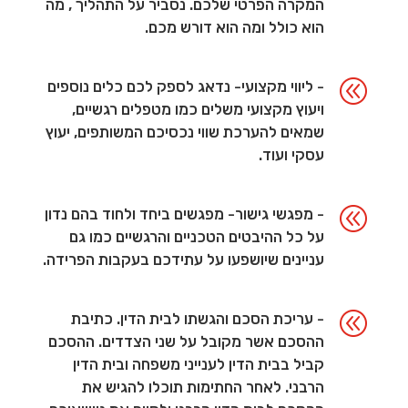
המקרה הפרטי שלכם. נסביר על התהליך , מה
הוא כולל ומה הוא דורש מכם.
@
- ליווי מקצועי- נדאג לספק לכם כלים נוספים
ויעוץ מקצועי משלים כמו מטפלים רגשיים,
שמאים להערכת שווי נכסיכם המשותפים, יעוץ
עסקי ועוד.
@
- מפגשי גישור- מפגשים ביחד ולחוד בהם נדון
על כל ההיבטים הטכניים והרגשיים כמו גם
עניינים שיושפעו על עתידכם בעקבות הפרידה.
@
- עריכת הסכם והגשתו לבית הדין. כתיבת
ההסכם אשר מקובל על שני הצדדים. ההסכם
קביל בבית הדין לענייני משפחה ובית הדין
הרבני. לאחר החתימות תוכלו להגיש את