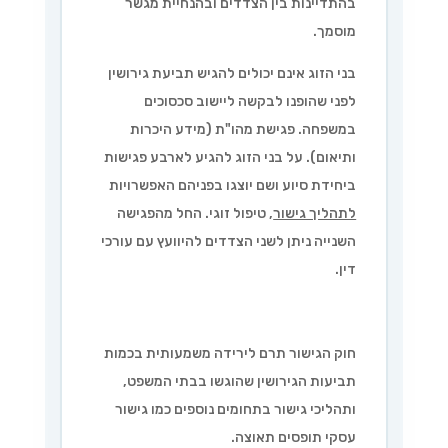
בהתדיינות בין הצדדים ובהנחיית מגשר
מוסמך.
בני הזוג אינם יכולים להגיש תביעת גירושין
לפני שהופנו לבקשה ליישוב סכסוכים
במשפחה. פגישת מהו"ת (מידע היכרות
ותיאום). על בני הזוג להגיע לארבע פגישות
ביחידת סיוע ושם יוצגו בפניהם האפשרויות
לתהליך גישור
, טיפול זוגי. החל מהפגישה
השנייה ניתן לשני הצדדים להיוועץ עם עורכי
דין.
חוק הגישור תרם לירידה משמעותית בכמות
תביעות הגירושין שהוגשו בבתי המשפט,
ותהליכי גישור בתחומים נוספים כמו גישור
עסקי תופסים תאוצה.