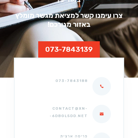
צרו עימנו קשר למציאת מגשר מומלץ
באזור מגורכם!
073-7843139
073-7843188
CONTACT@XN-
-6DBGL5DD.NET
פריסה ארצית