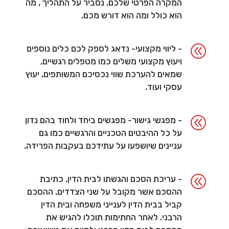
המקרה הפרטי שלכם. נסביר על התהליך , מה
הוא כולל ומה הוא דורש מכם.
@
- ליווי מקצועי- נדאג לספק לכם כלים נוספים
ויעוץ מקצועי משלים כמו מטפלים רגשיים,
שמאים להערכת שווי נכסיכם המשותפים, יעוץ
עסקי ועוד.
@
- מפגשי גישור- מפגשים ביחד ולחוד בהם נדון
על כל ההיבטים הטכניים והרגשיים כמו גם
עניינים שיושפעו על עתידכם בעקבות הפרידה.
@
- עריכת הסכם והגשתו לבית הדין. כתיבת
ההסכם אשר מקובל על שני הצדדים. ההסכם
קביל בבית הדין לענייני משפחה ובית הדין
הרבני. לאחר החתימות תוכלו להגיש את