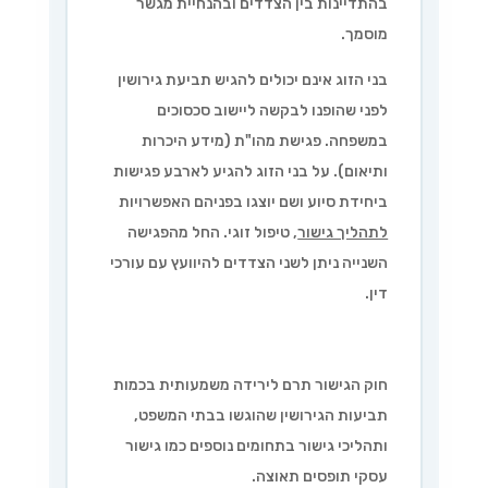
בהתדיינות בין הצדדים ובהנחיית מגשר
מוסמך.
בני הזוג אינם יכולים להגיש תביעת גירושין
לפני שהופנו לבקשה ליישוב סכסוכים
במשפחה. פגישת מהו"ת (מידע היכרות
ותיאום). על בני הזוג להגיע לארבע פגישות
ביחידת סיוע ושם יוצגו בפניהם האפשרויות
לתהליך גישור
, טיפול זוגי. החל מהפגישה
השנייה ניתן לשני הצדדים להיוועץ עם עורכי
דין.
חוק הגישור תרם לירידה משמעותית בכמות
תביעות הגירושין שהוגשו בבתי המשפט,
ותהליכי גישור בתחומים נוספים כמו גישור
עסקי תופסים תאוצה.