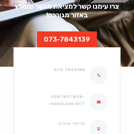
צרו עימנו קשר למציאת מגשר מומלץ
באזור מגורכם!
073-7843139
073-7843188
CONTACT@XN-
-6DBGL5DD.NET
פריסה ארצית