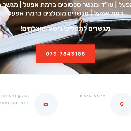
פעל | עו"ד ומגשר סכסוכים ברמת אפעל | מגשר 
רמת אפעל | מגשרים מומלצים ברמת אפעל
מגשרים לתהליכי גישור מוצלחים!
073-7843188
פריסה ארצית
ONTACT@XN-
DBGL5DD.NET