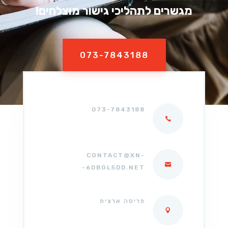
מגשרים לתהליכי גישור מוצלחים!
073-7843188
073-7843188
CONTACT@XN-
-6DBGL5DD.NET
פריסה ארצית