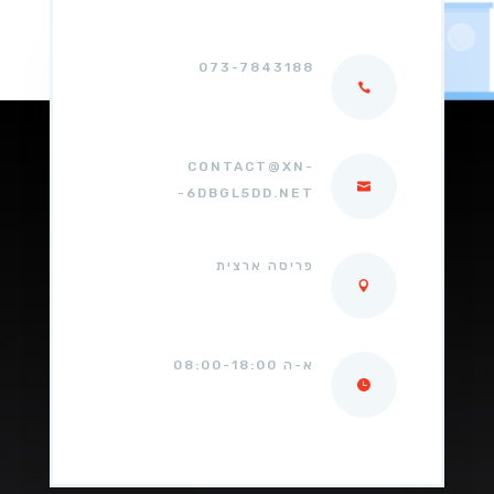
073-7843188
CONTACT@XN-
-6DBGL5DD.NET
פריסה ארצית
א-ה 08:00-18:00