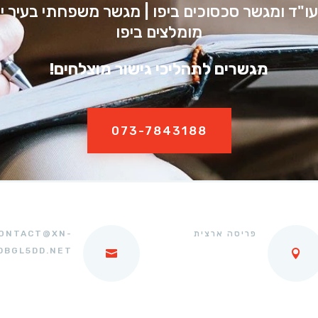
 עו"ד ומגשר סכסוכים ביפו | מגשר משפחתי בעיר י
מומלצים ביפו
מגשרים לתהליכי גישור מוצלחים!
073-7843188
פריסה ארצית
ONTACT@XN-
DBGL5DD.NET