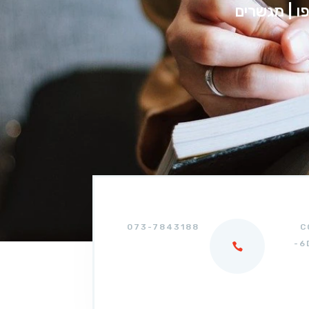
פו | מגשרים
073-7843188
C
-6