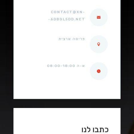
CONTACT@XN-
-6DBGL5DD.NET
פריסה ארצית
א-ה 08:00-18:00
כתבו לנו