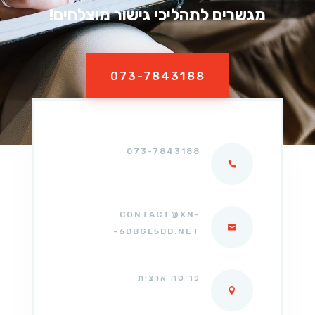
מגשרים לתהליכי גישור מוצלחים!
073-7843188
073-7843188
CONTACT@XN-
-6DBGL5DD.NET
פריסה ארצית